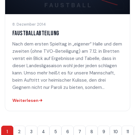
8. Dezember 2014
FAUSTBALLABTEILUNG
Nach dem ersten Spieltag in „eigener“ Halle und dem
zweiten (ohne TVO-Beteiligung) am 7.12. in Bretten
verrät ein Blick auf Ergebnisse und Tabelle, dass in
dieser Landesligasaison wohl jeder jeden schlagen
kann. Umso mehr heißt es für unsere Mannschaft,
beim Auftritt vor heimischer Kulisse, den drei
Gegnern nicht nur Paroli zu bieten, sondern...
Weiterlesen
1
2
3
4
5
6
7
8
9
10
11