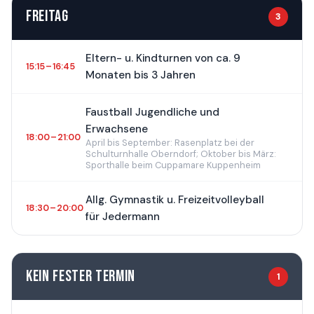
FREITAG
3
Eltern- u. Kindturnen von ca. 9
15:15 – 16:45
Monaten bis 3 Jahren
Faustball Jugendliche und
Erwachsene
18:00 – 21:00
April bis September: Rasenplatz bei der
Schulturnhalle Oberndorf; Oktober bis März:
Sporthalle beim Cuppamare Kuppenheim
Allg. Gymnastik u. Freizeitvolleyball
18:30 – 20:00
für Jedermann
KEIN FESTER TERMIN
1