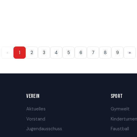
«
1
2
3
4
5
6
7
8
9
»
VEREIN
SPORT
Aktuelles
Gymwelt
Vorstand
Kinderturne
Jugendausschuss
Faustball