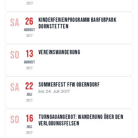
2017
26
SA
Kinderferienprogramm Barfußpark
Dornstetten
AUGUST
2017
13
SO
Vereinswanderung
AUGUST
2017
22
SA
Sommerfest FFW Oberndorf
bis 24. Juli 2017
JULI
2017
16
SO
Turngauangebot: Wanderung über den
Verlobungsfelsen
JULI
2017