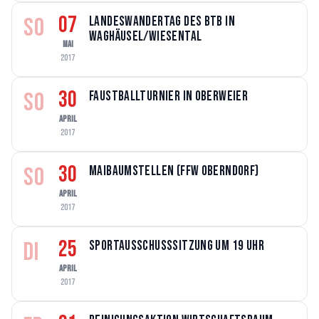
07
SO
Landeswandertag des BTB in
Waghäusel/Wiesental
MAI
2017
30
SO
Faustballturnier in Oberweier
APRIL
2017
30
SO
Maibaumstellen (FFW Oberndorf)
APRIL
2017
25
DI
Sportausschusssitzung um 19 Uhr
APRIL
2017