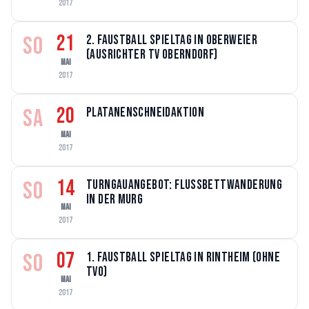
2017
21
SO
2. Faustball Spieltag in Oberweier
(Ausrichter TV Oberndorf)
MAI
2017
20
SA
Platanenschneidaktion
MAI
2017
14
SO
Turngauangebot: Flussbettwanderung
in der Murg
MAI
2017
07
SO
1. Faustball Spieltag in Rintheim (ohne
TVO)
MAI
2017