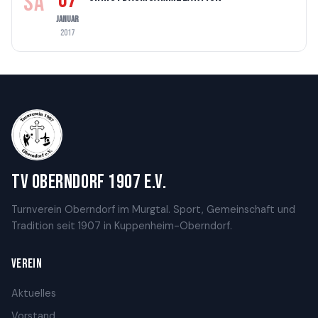
07
SA
JANUAR
2017
TV Oberndorf 1907 e.V.
Turnverein Oberndorf im Murgtal. Sport, Gemeinschaft und
Tradition seit 1907 in Kuppenheim-Oberndorf.
VEREIN
Aktuelles
Vorstand