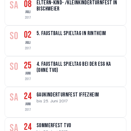
08
SA
Eltern-Kind- /Kleinkinderturnfest in
Bischweier
JULI
2017
02
SO
5. Faustball Spieltag in Rintheim
JULI
2017
25
SO
4. Faustball Spieltag bei der ESG KA
(ohne TVO)
JUNI
2017
24
SA
Gaukinderturnfest Iffezheim
bis 25. Juni 2017
JUNI
2017
24
SA
Sommerfest TVO