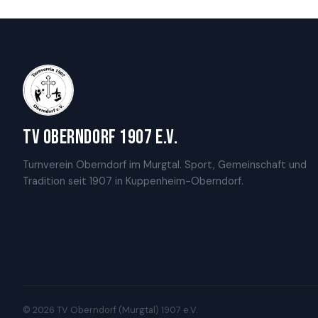
TV Oberndorf 1907 e.V.
Turnverein Oberndorf im Murgtal. Sport, Gemeinschaft und
Tradition seit 1907 in Kuppenheim-Oberndorf.
© 2026 TV Oberndorf (Murgtal) 1907 e.V.