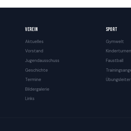
VEREIN
SPORT
Aktuelles
Gymwelt
Vorstand
Kinderturne
Jugendausschuss
Faustball
Geschichte
Trainingsan
Termine
Übungsleiter
Bildergalerie
Links