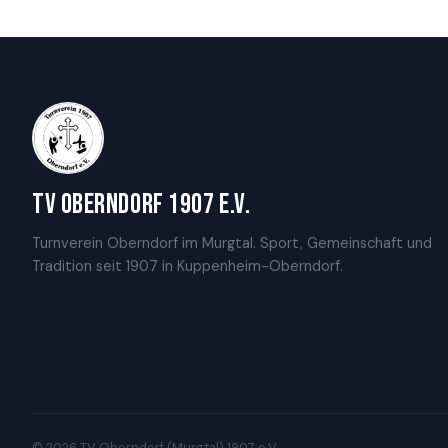
TV Oberndorf 1907 e.V.
Turnverein Oberndorf im Murgtal. Sport, Gemeinschaft und
Tradition seit 1907 in Kuppenheim-Oberndorf.
© 2026 TV Oberndorf (Murgtal) 1907 e.V.