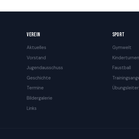
VEREIN
SPORT
Aktuelles
Gymwelt
Vorstand
Kinderturne
Jugendausschuss
Faustball
Geschichte
Trainingsan
Termine
Übungsleiter
Bildergalerie
Links